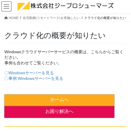
コ
ナ
ン
ビ
テ
ゲ
HOME
在宅勤務(リモートワーク)を実施したい
クラウド化の概要が知りたい
ン
ー
ツ
シ
へ
ョ
クラウド化の概要が知りたい
ス
ン
キ
に
ッ
移
Windowsクラウドサーバーサービスの概要は、こちらからご覧く
ださい。
プ
動
事例も合わせてご覧ください。
〇Windowsサーバーを見る
〇事例:Windowsサーバーを見る
ホームへ
お困り解決へ