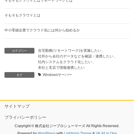
そもそもクラウドとはリモートワークとは
そもそもクラウドとは
中小零細企業でクラウド化には何から始めるか
在宅勤務(リモートワーク)を実施したい
、
カテゴリー
社外から会社のデータなどを確認・連携したい
、
社内システムをクラウド化したい
、
本社と支店で情報連携したい
Windowsサーバー
タグ
サイトマップ
プライバシーポリシー
Copyright © 株式会社ジープロシューマーズ All Rights Reserved.
Powered by
WordPress
with
Lightning Theme
&
VK All in One